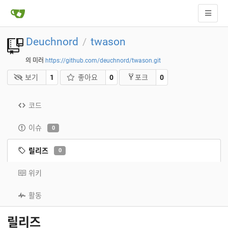
Deuchnord
twason
/
의 미러
https://github.com/deuchnord/twason.git
보기
1
좋아요
0
0
포크
코드
이슈
0
릴리즈
0
위키
활동
릴리즈