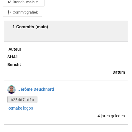
Branch:
main
Commit grafiek
1 Commits (main)
Auteur
SHA1
Bericht
Datum
Jérôme Deuchnord
b25dd7fd1a
Remake logos
4 jaren geleden