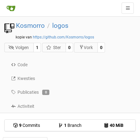
Kosmorro
logos
/
kopie van
https://github.com/Kosmorro/logos
Volgen
1
Ster
0
0
Vork
Code
Kwesties
Publicaties
0
Activiteit
9
Commits
1
Branch
40 MiB