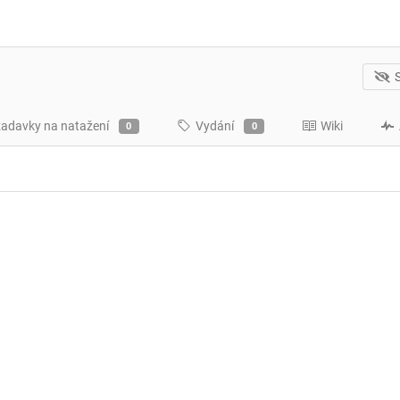
adavky na natažení
Vydání
Wiki
0
0