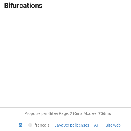
Bifurcations
Propulsé par Gitea Page:
796ms
Modèle:
756ms
GitHub
français
JavaScript licenses
API
Site web