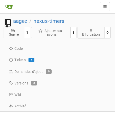
aagez
nexus-timers
/
Ajouter aux
1
1
0
Suivre
favoris
Bifurcation
Code
Tickets
4
Demandes d'ajout
0
Versions
0
Wiki
Activité