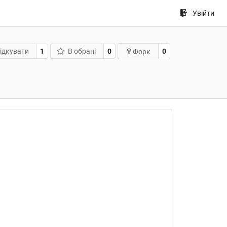
Увійти
ідкувати
1
В обрані
0
0
Форк