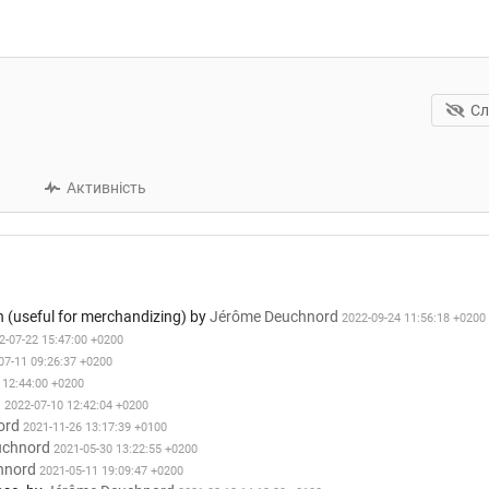
Сл
Активність
 (useful for merchandizing)
by
Jérôme Deuchnord
2022-09-24 11:56:18 +0200
2-07-22 15:47:00 +0200
07-11 09:26:37 +0200
 12:44:00 +0200
d
2022-07-10 12:42:04 +0200
ord
2021-11-26 13:17:39 +0100
uchnord
2021-05-30 13:22:55 +0200
hnord
2021-05-11 19:09:47 +0200