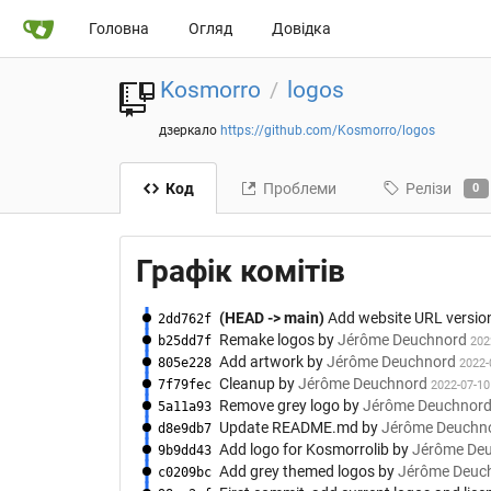
Головна
Огляд
Довідка
Kosmorro
logos
/
дзеркало
https://github.com/Kosmorro/logos
Код
Проблеми
Релізи
0
Графік комітів
(HEAD -> main)
Add website URL version
2dd762f
Remake logos
by
Jérôme Deuchnord
b25dd7f
202
Add artwork
by
Jérôme Deuchnord
805e228
2022-
Cleanup
by
Jérôme Deuchnord
7f79fec
2022-07-10
Remove grey logo
by
Jérôme Deuchnor
5a11a93
Update README.md
by
Jérôme Deuchn
d8e9db7
Add logo for Kosmorrolib
by
Jérôme De
9b9dd43
Add grey themed logos
by
Jérôme Deuc
c0209bc